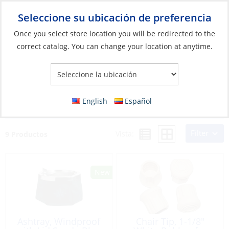
Seleccione su ubicación de preferencia
Your Store:
Once you select store location you will be redirected to the
correct catalog. You can change your location at anytime.
Catálogo
»
Artículos blandos y vida a bordo
»
Vida a bordo
»
Accesorios para asientos de cubierta y cabina
Accesorios para asientos de cubierta y
English
Español
cabina
Filter
Vista:
9 Productos
Ashtray, Windproof
Chair Tip, 1-1/8″