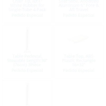
Chair Tip, iØ:1″
Seat Slide, Anodized
White Rubber for
Aluminum 6″ Fore &
Single-Tube 4 Pack
Aft Travel
Pedido Especial
Pedido Especial
Table Pedestal,
Table Top, ABS
Stowable Length:30″
Plastic Rectangle
(76cm) 3Piece
16×32″
Aluminum
Pedido Especial
Pedido Especial