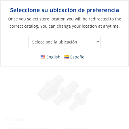
Seleccione su ubicación de preferencia
Your Store:
Once you select store location you will be redirected to the
correct catalog. You can change your location at anytime.
Catálogo
»
Plomería
»
Bombas y piezas
»
Piezas y accesorios
para aguas residuales
Reducer Coupling, Black Plastic 1-1/8″ Hose
English
Español
to 1-1/2″ Hose
Sí
Disponible
Referencia del fabricante
LEW/9331-8885