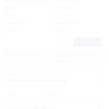
Marca
Marine East
Precio:
Pedido Especial
Product code:
LEW/9331-8885
UPC/EAN:
319834
Add to Cart
Opciones de entrega:
Pickup In-Store
(FREE)
(FREE)
Descripción del producto
SKU:
319834
Inventario de tienda