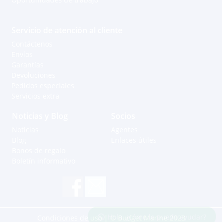
Servicio de atención al cliente
Contáctenos
Envíos
Garantías
Devoluciones
Pedidos especiales
Servicios extra
Noticias y Blog
Socios
Noticias
Agentes
Blog
Enlaces útiles
Bonos de regalo
Boletín informativo
Hola, ¿cómo le puedo ayudar?
Condiciones de uso
| © Budget Marine 2023