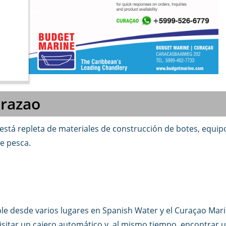
urazao
stá repleta de materiales de construcción de botes, equipo
e pesca.
ible desde varios lugares en Spanish Water y el Curaçao Ma
sitar un cajero automático y, al mismo tiempo, encontrar 