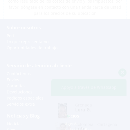
como resultado de los costos de envío y los impuestos, por
favor, póngase en contacto con una tienda cerca de usted
para los precios de su ubicación
Sobre nosotros
Perfil
Lo que representamos
Oportunidades de trabajo
Servicio de atención al cliente
Contáctenos
Envíos
Garantías
Apoyo a través de Whatsapp
Devoluciones
Pedidos especiales
Servicios extra
Grenada
Lera G.
Noticias y Blog
Socios
Noticias
Agentes
Colombia - Cartagena
Luis
Blog
Enlaces útiles