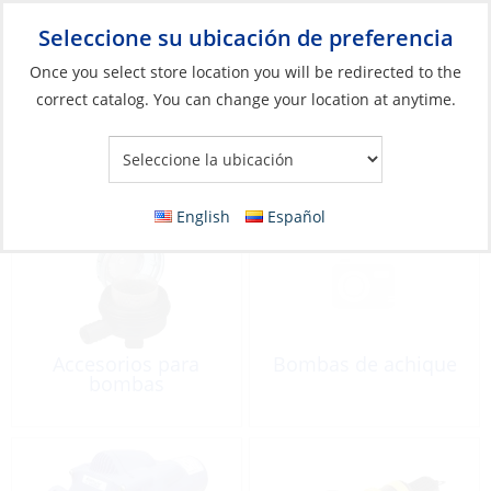
Seleccione su ubicación de preferencia
Your Store:
Once you select store location you will be redirected to the
correct catalog. You can change your location at anytime.
Catálogo
»
Plomería
»
Bombas y piezas
Bombas y piezas
English
Español
Accesorios para
Bombas de achique
bombas