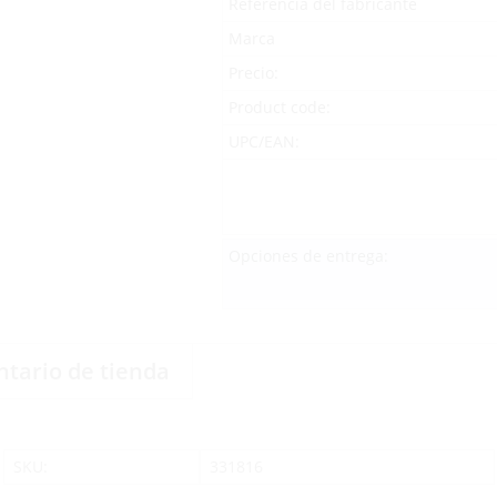
Referencia del fabricante
Marca
Precio:
Product code:
UPC/EAN:
Opciones de entrega:
ntario de tienda
SKU:
331816