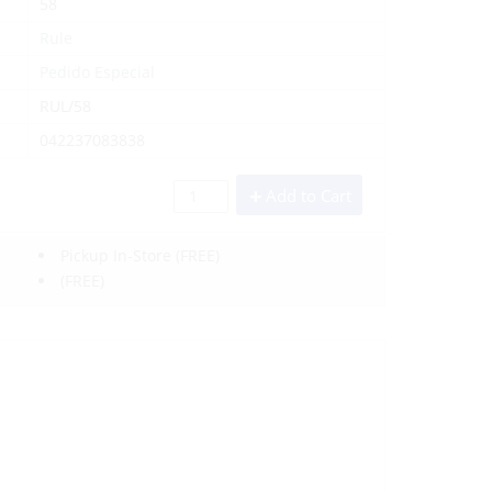
58
Rule
Pedido Especial
RUL/58
042237083838
Add to Cart
Pickup In-Store
(FREE)
(FREE)