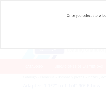
Once you select store loc
CATÁLOGO
UBICACIONES DE LAS TIENDAS
Catálogo
»
Plomería
»
Bombas y piezas
»
Piezas y ac
Adapter, 1-1/2″ to 1-1/4″ 90º Elbow