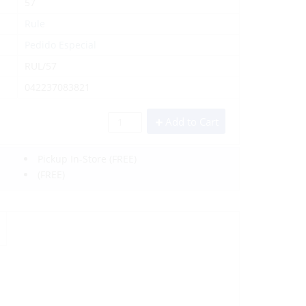
57
Rule
Pedido Especial
RUL/57
042237083821
Add to Cart
Pickup In-Store
(FREE)
(FREE)