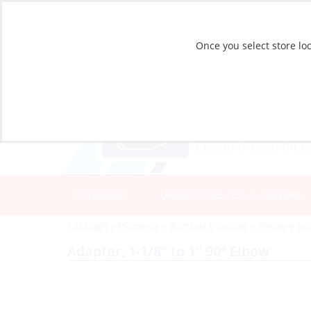
Once you select store loc
CATÁLOGO
UBICACIONES DE LAS TIENDAS
Catálogo
»
Plomería
»
Bombas y piezas
»
Piezas y ac
Adapter, 1-1/8″ to 1″ 90º Elbow