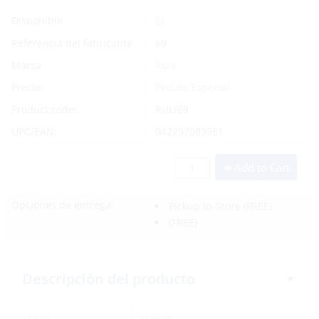
Sí
Disponible
Referencia del fabricante
69
Marca
Rule
Precio:
Pedido Especial
Product code:
RUL/69
UPC/EAN:
042237083951
Add to Cart
Opciones de entrega:
Pickup In-Store
(FREE)
(FREE)
Descripción del producto