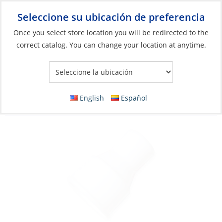
Seleccione su ubicación de preferencia
Your Store:
Once you select store location you will be redirected to the
correct catalog. You can change your location at anytime.
Catálogo
»
Plomería
»
Bombas y piezas
»
Piezas y accesorios
para aguas residuales
Adapter, for Outlet 1-1/8Fem to 3/4″
English
Español
,5/8″Mal for Hose