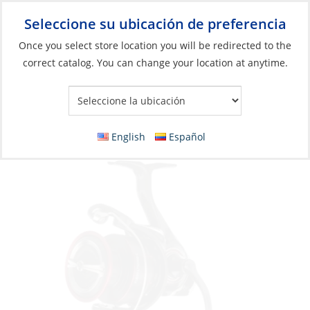
Seleccione su ubicación de preferencia
Your Store:
Once you select store location you will be redirected to the
correct catalog. You can change your location at anytime.
Catálogo
»
Pesca
»
Cañas y carretes
»
Carretes
Reel, Fuego LT Spin 360/10Lb Mono
English
Español