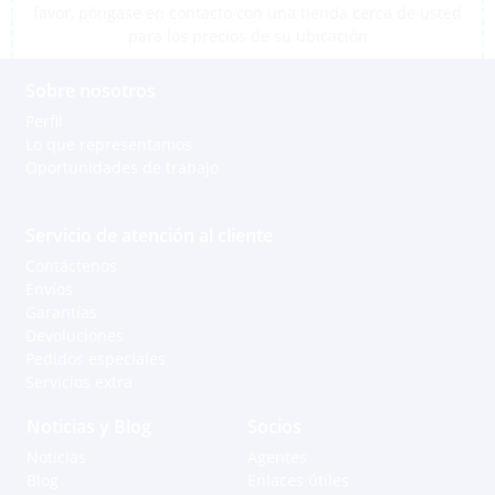
favor, póngase en contacto con una tienda cerca de usted
para los precios de su ubicación
Sobre nosotros
Perfil
Lo que representamos
Oportunidades de trabajo
Servicio de atención al cliente
Contáctenos
Envíos
Garantías
Devoluciones
Pedidos especiales
Servicios extra
Noticias y Blog
Socios
Noticias
Agentes
Blog
Enlaces útiles