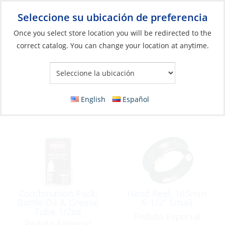
Seleccione su ubicación de preferencia
Your Store:
Once you select store location you will be redirected to the
correct catalog. You can change your location at anytime.
Catálogo
»
Pesca
»
Cañas y carretes
»
Carretes
Carretes
English
Español
Filter
Vista:
120 Productos
Combination Pack,
Hand Reel, 165mm
Bottle Oil & Grease
6-1/2″ Small
Tube 1/2oz
Pedido Especial
Pedido Especial