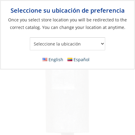
Seleccione su ubicación de preferencia
Your Store:
Once you select store location you will be redirected to the
correct catalog. You can change your location at anytime.
Catálogo
»
Motores
»
Ánodos
»
Zinc
Anode, Volvo Diesel No 1 Zinc
English
Español