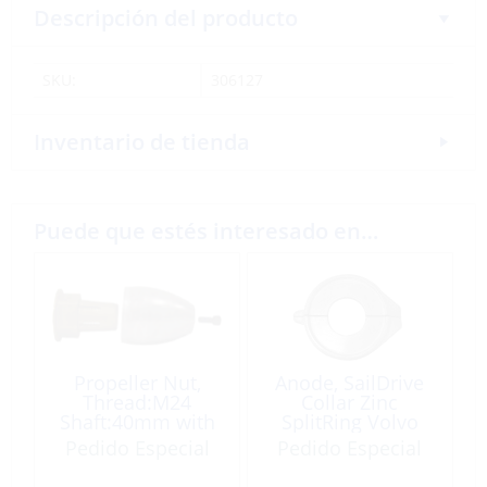
Descripción del producto
SKU:
306127
Inventario de tienda
Puede que estés interesado en…
Propeller Nut,
Anode, SailDrive
Thread:M24
Collar Zinc
Shaft:40mm with
SplitRing Volvo
Tapered Anode
130
Pedido Especial
Pedido Especial