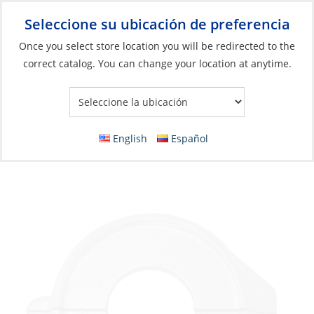
Seleccione su ubicación de preferencia
Your Store:
Once you select store location you will be redirected to the
correct catalog. You can change your location at anytime.
Catálogo
»
Motores
»
Ánodos
»
Zinc
Anode, SailDrive Collar Zinc SplitRing Volvo
130
English
Español