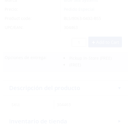
Marca
Blue Sea Systems
Precio:
Pedido Especial
Product code:
BLS/8063-0432-BSS
UPC/EAN:
304463
Add to Cart
Opciones de entrega:
Pickup In-Store
(FREE)
(FREE)
Descripción del producto
SKU:
304463
Inventario de tienda