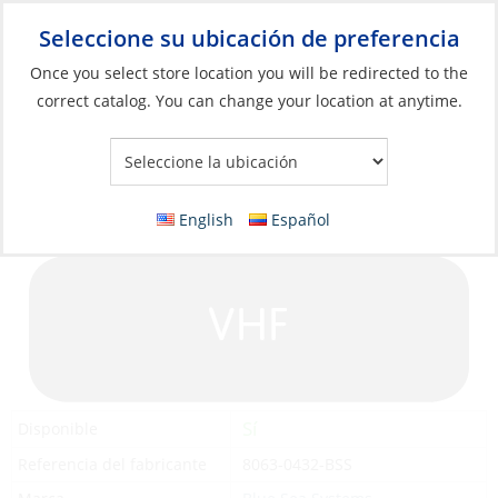
Seleccione su ubicación de preferencia
Your Store:
Once you select store location you will be redirected to the
correct catalog. You can change your location at anytime.
Catálogo
»
Eléctricos
»
Gestión de energía
»
Protección de
circuitos y paneles
Label, VHF for Panel
English
Español
Sí
Disponible
Referencia del fabricante
8063-0432-BSS