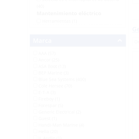
(40)
Mantenimiento eléctrico
Herramientas
(1)
Ge
Marca
AAA (57)
Ancor (25)
ASA Boot (13)
BEP Marine (3)
Blue Sea Systems (400)
Cole Hersee (70)
E-T-A (3)
Fireboy (1)
Forespar (5)
Generic Electrical (2)
Guest (1)
Handi-Man Marine (4)
Hella (20)
JL Audio (1)