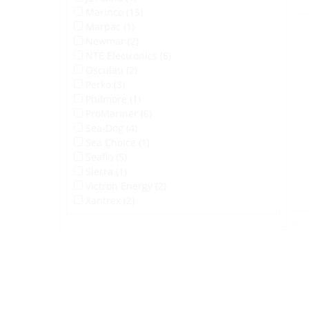
Marinco (15)
Marpac (1)
Newmar (2)
NTE Electronics (6)
Osculati (2)
Perko (3)
Philmore (1)
ProMariner (6)
Sea-Dog (4)
Sea Choice (1)
Seaflo (5)
Sierra (1)
Victron Energy (2)
Xantrex (2)