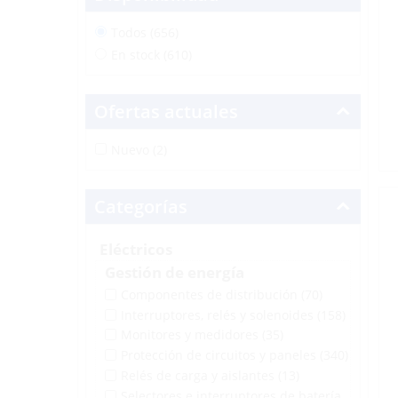
Todos (656)
En stock (610)
Ofertas actuales
Nuevo (2)
Categorías
Eléctricos
Gestión de energía
Componentes de distribución
(70)
Interruptores, relés y solenoides
(158)
Monitores y medidores
(35)
Protección de circuitos y paneles
(340)
Relés de carga y aislantes
(13)
Selectores e interruptores de batería