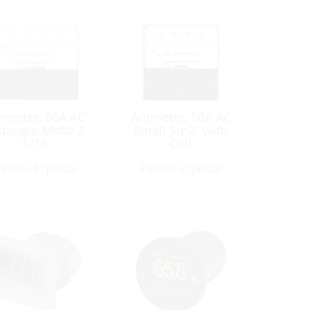
meter, 50A AC
Ammeter, 50A AC
ctangle MntØ:2-
Small Sq:2″ with
1/16
Coil
edido Especial
Pedido Especial