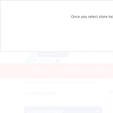
Once you select store loc
CATÁLOGO
UBICACIONES DE LAS TIENDAS
Catálogo
»
Eléctricos
»
Gestión de energía
Ge
FILTRAR POR
Disponibilidad