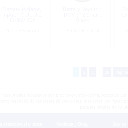
Battery Isolator,
Battery Monitor,
Ba
Input:1 Output:2
BMV-712 Smart
Li
12-36V 90A
Black
Pedido Especial
Pedido Especial
P
1
2
3
...
28
Página
*Los precios mostrados son precios exentos de impuestos de San M
como resultado de los costos de envío y los impuestos, por favor, 
para los precios de su u
e atención al cliente
Noticias y Blog
Socios