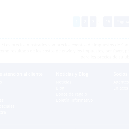
1
2
3
...
15
Página
*Los precios mostrados son precios exentos de impuestos de San M
como resultado de los costos de envío y los impuestos, por favor, 
para los precios de su u
e atención al cliente
Noticias y Blog
Socios
s
Noticias
Agentes
Blog
Enlaces 
Bonos de regalo
es
Boletín informativo
peciales
xtra