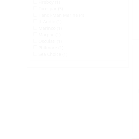
Fireboy (1)
Forespar (5)
Handi-Man Marine (4)
JL Audio (1)
Marinco (1)
Marpac (1)
Osculati (1)
Philmore (1)
Sea Choice (1)