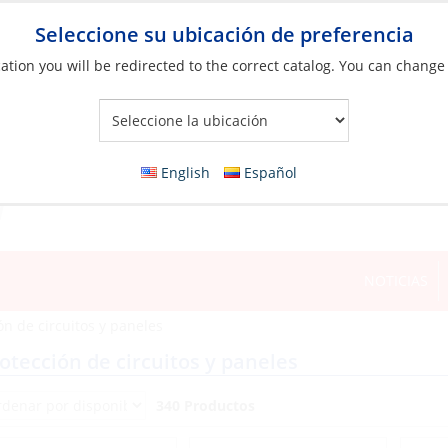
Seleccione su ubicación de preferencia
ation you will be redirected to the correct catalog. You can change
Your Store:
English
Español
NOTICIAS
ón de circuitos y paneles
otección de circuitos y paneles
340 Productos