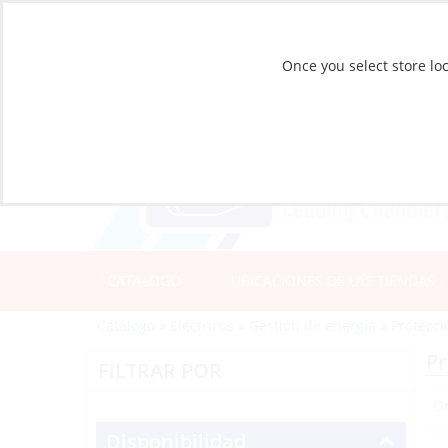
Once you select store loc
CATÁLOGO
UBICACIONES DE LAS TIENDAS
Catálogo
»
Eléctricos
»
Gestión de energía
»
Protecci
Pr
FILTRAR POR
Disponibilidad