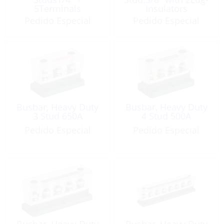
5Terminals
Insulators
Positive/Negative
Pedido Especial
Pedido Especial
150A
Busbar, Heavy Duty
Busbar, Heavy Duty
3 Stud 650A
4 Stud 500A
Pedido Especial
Pedido Especial
Busbar, Heavy Duty
Busbar, Heavy Duty