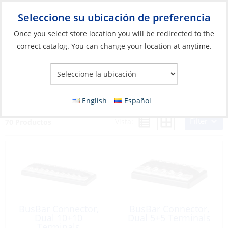
Seleccione su ubicación de preferencia
Your Store:
Once you select store location you will be redirected to the
correct catalog. You can change your location at anytime.
Catálogo
»
Eléctricos
»
Gestión de energía
»
Componentes de
distribución
Componentes de distribución
English
Español
Filter
Vista:
70 Productos
BusBar Connector,
BusBar Connector,
Dual 10+10
Dual 5+5 Terminals
Terminals