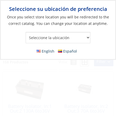
Seleccione su ubicación de preferencia
Your Store:
Once you select store location you will be redirected to the
correct catalog. You can change your location at anytime.
Catálogo
»
Eléctricos
»
Gestión de energía
»
Interruptores, relés
y solenoides
Interruptores, relés y solenoides
English
Español
Filter
Vista:
158 Productos
Battery Isolator, In:1
Battery Isolator, In:2
Out:2 130A 6to36V
Out:3 70A 6to36V