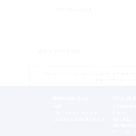
Pedido Especial
<< volver a los productos
*Los precios mostrados son precios exentos d
impuestos, por favo
Sobre nosotros
Servicio d
Perfil
Contácteno
Lo que representamos
Envíos
Oportunidades de trabajo
Garantías
Devolucion
Pedidos es