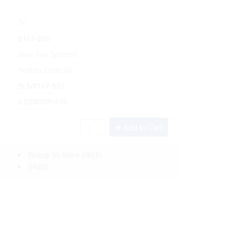
Sí
8167-BSS
Blue Sea Systems
Pedido Especial
BLS/8167-BSS
632085081676
Add to Cart
Pickup In-Store
(FREE)
(FREE)