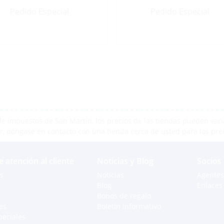
Pedido Especial
Pedido Especial
e impuestos de San Martín, los precios de las tiendas pueden varia
r, póngase en contacto con una tienda cerca de usted para los pre
e atención al cliente
Noticias y Blog
Socios
s
Noticias
Agentes
Blog
Enlaces 
Bonos de regalo
es
Boletín informativo
peciales