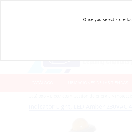
Once you select store loc
CATÁLOGO
UBICACIONES DE LAS TIENDAS
Catálogo
»
Eléctricos
»
Gestión de energía
»
Protecci
Indicator Light, LED Amber 230VAC