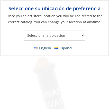
Seleccione su ubicación de preferencia
Your Store:
Once you select store location you will be redirected to the
correct catalog. You can change your location at anytime.
Catálogo
»
Eléctricos
»
Gestión de energía
»
Protección de
circuitos y paneles
Indicator Light, LED Amber 120VAC 4.3mm
English
Español