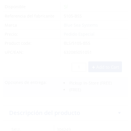
Sí
Disponible
Referencia del fabricante
5105-BSS
Marca
Blue Sea Systems
Precio:
Pedido Especial
Product code:
BLS/5105-BSS
UPC/EAN:
632085051051
Add to Cart
Opciones de entrega:
Pickup In-Store
(FREE)
(FREE)
Descripción del producto
SKU:
304249