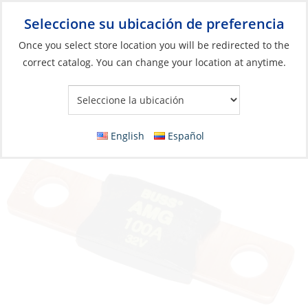
Seleccione su ubicación de preferencia
Your Store:
Once you select store location you will be redirected to the
correct catalog. You can change your location at anytime.
Catálogo
»
Eléctricos
»
Gestión de energía
»
Protección de
circuitos y paneles
Fuse, Type:MEGA/AMG 200A
English
Español