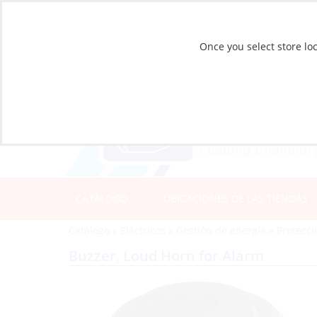
Once you select store loc
CATÁLOGO
UBICACIONES DE LAS TIENDAS
Catálogo
»
Eléctricos
»
Gestión de energía
»
Protecci
Buzzer, Loud Horn for Alarm