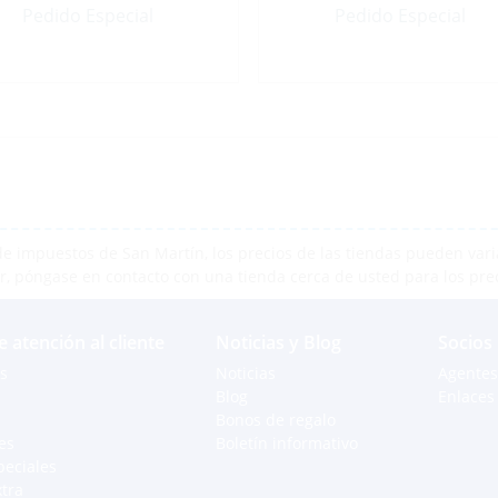
Pedido Especial
Pedido Especial
e impuestos de San Martín, los precios de las tiendas pueden varia
r, póngase en contacto con una tienda cerca de usted para los pre
e atención al cliente
Noticias y Blog
Socios
s
Noticias
Agentes
Blog
Enlaces 
Bonos de regalo
es
Boletín informativo
peciales
xtra