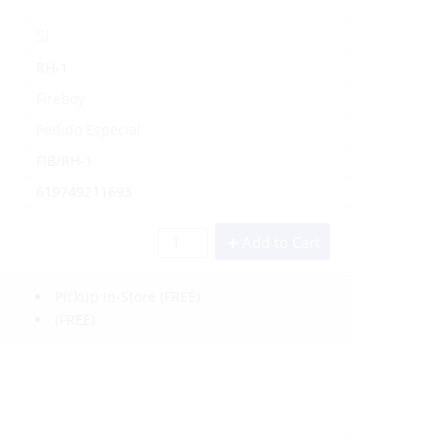
Sí
RH-1
Fireboy
Pedido Especial
FIB/RH-1
619749211693
Add to Cart
Pickup In-Store
(FREE)
(FREE)