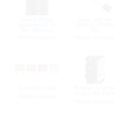
Switch Panel,
Fuse, AGC 4A
Splashproof 12-
250V/AC 32V/DC
24V 108mm x
5Pk
152mm with LED
Pedido Especial
Pedido Especial
Indicators
Fuse, Maxi 30A
Breaker, A-Series
Single 15A Black
Pedido Especial
Pedido Especial