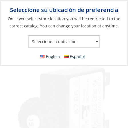
Seleccione su ubicación de preferencia
Your Store:
Once you select store location you will be redirected to the
correct catalog. You can change your location at anytime.
Catálogo
»
Eléctricos
»
Gestión de energía
»
Protección de
circuitos y paneles
Breaker, Push Button 10A
English
Español