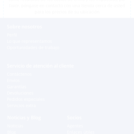
favor, póngase en contacto con una tienda cerca de usted
para los precios de su ubicación
Sobre nosotros
Perfil
Lo que representamos
Oportunidades de trabajo
Servicio de atención al cliente
Contáctenos
Envíos
Garantías
Devoluciones
Pedidos especiales
Servicios extra
Noticias y Blog
Socios
Noticias
Agentes
Blog
Enlaces útiles