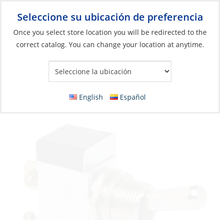
Seleccione su ubicación de preferencia
Your Store:
Once you select store location you will be redirected to the
correct catalog. You can change your location at anytime.
Catálogo
»
Eléctricos
»
Gestión de energía
»
Interruptores, relés
y solenoides
Toggle Switch, SPST MET SCR 25A D12
English
Español