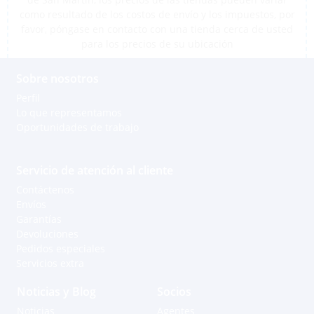
como resultado de los costos de envío y los impuestos, por
favor, póngase en contacto con una tienda cerca de usted
para los precios de su ubicación
Sobre nosotros
Perfil
Lo que representamos
Oportunidades de trabajo
Servicio de atención al cliente
Contáctenos
Envíos
Garantías
Devoluciones
Pedidos especiales
Servicios extra
Noticias y Blog
Socios
Noticias
Agentes