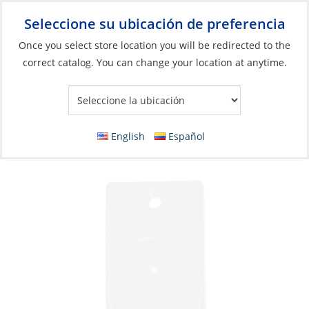
Seleccione su ubicación de preferencia
Your Store:
Once you select store location you will be redirected to the
correct catalog. You can change your location at anytime.
Catálogo
»
Eléctricos
»
Gestión de energía
»
Interruptores, relés
y solenoides
Switch, Single SPDT Black Length:60mm
English
Español
Width 30mm