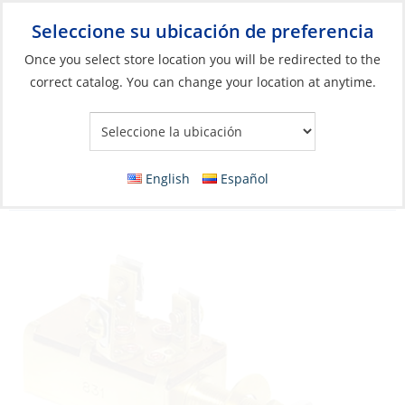
Seleccione su ubicación de preferencia
Your Store:
Once you select store location you will be redirected to the
correct catalog. You can change your location at anytime.
Catálogo
»
Eléctricos
»
Gestión de energía
»
Interruptores, relés
y solenoides
Switch, Push-Pull Off-On#1-On#2 MET SCR
English
Español
10A D10