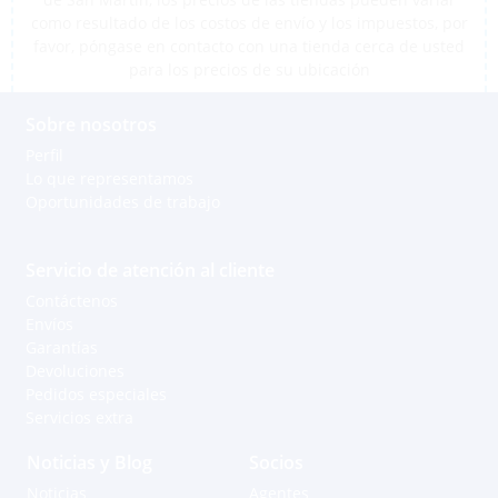
como resultado de los costos de envío y los impuestos, por
favor, póngase en contacto con una tienda cerca de usted
para los precios de su ubicación
Sobre nosotros
Perfil
Lo que representamos
Oportunidades de trabajo
Servicio de atención al cliente
Contáctenos
Envíos
Garantías
Devoluciones
Pedidos especiales
Servicios extra
Noticias y Blog
Socios
Noticias
Agentes