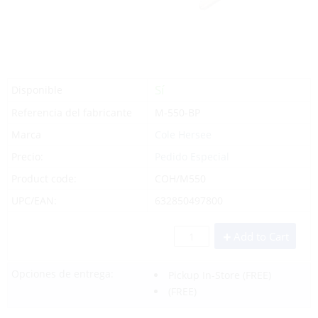
Sí
Disponible
Referencia del fabricante
M-550-BP
Marca
Cole Hersee
Precio:
Pedido Especial
Product code:
COH/M550
UPC/EAN:
632850497800
Add to Cart
Opciones de entrega:
Pickup In-Store
(FREE)
(FREE)