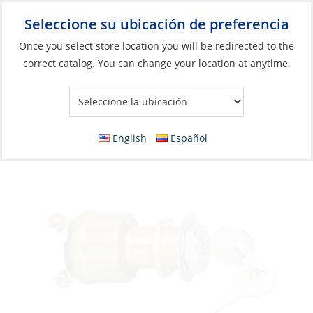
Seleccione su ubicación de preferencia
Your Store:
Once you select store location you will be redirected to the
correct catalog. You can change your location at anytime.
Catálogo
»
Eléctricos
»
Gestión de energía
»
Interruptores, relés
y solenoides
Switch, Off-On-Start MET SCR D21 with Key
English
Español