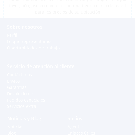
favor, póngase en contacto con una tienda cerca de usted
para los precios de su ubicación
Sobre nosotros
Perfil
Lo que representamos
Oportunidades de trabajo
Servicio de atención al cliente
Contáctenos
Envíos
Garantías
Devoluciones
Pedidos especiales
Servicios extra
Noticias y Blog
Socios
Noticias
Agentes
Blog
Enlaces útiles