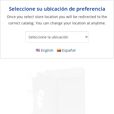
Seleccione su ubicación de preferencia
Your Store:
Once you select store location you will be redirected to the
correct catalog. You can change your location at anytime.
Catálogo
»
Eléctricos
»
Gestión de energía
»
Interruptores, relés
y solenoides
Rocker Switch, SPDT On-Off-On Blade
English
Español
25A/12V Black