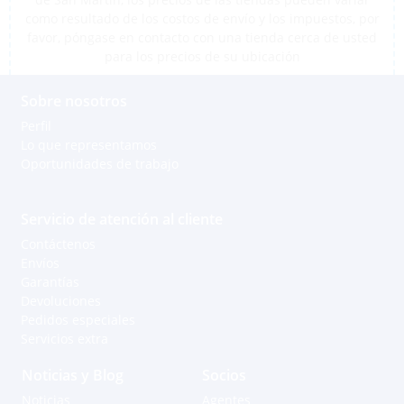
como resultado de los costos de envío y los impuestos, por
favor, póngase en contacto con una tienda cerca de usted
para los precios de su ubicación
Sobre nosotros
Perfil
Lo que representamos
Oportunidades de trabajo
Servicio de atención al cliente
Contáctenos
Envíos
Garantías
Devoluciones
Pedidos especiales
Servicios extra
Noticias y Blog
Socios
Noticias
Agentes