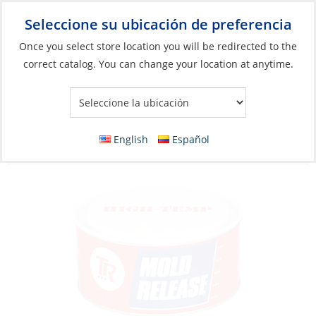
Seleccione su ubicación de preferencia
Your Store:
Once you select store location you will be redirected to the
correct catalog. You can change your location at anytime.
Catálogo
»
Construcción y mantenimiento de barcos
»
Sistemas
compuestos
»
Resina de poliéster y gelcoat
Mold Release Wax, TR104 High -
English
Español
Temperature