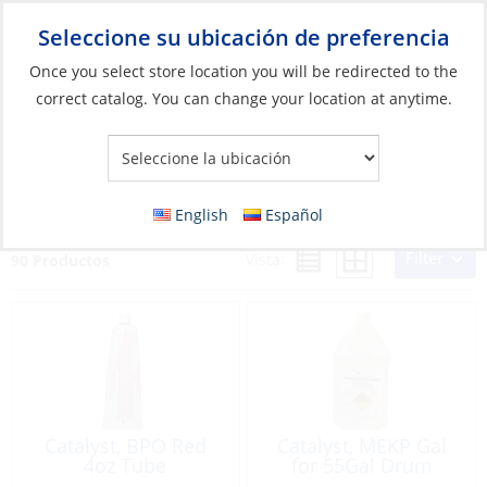
Seleccione su ubicación de preferencia
Your Store:
Once you select store location you will be redirected to the
correct catalog. You can change your location at anytime.
Catálogo
»
Construcción y mantenimiento de barcos
»
Sistemas
compuestos
»
Resina de poliéster y gelcoat
Resina de poliéster y gelcoat
English
Español
Filter
Vista:
90 Productos
Catalyst, BPO Red
Catalyst, MEKP Gal
4oz Tube
for 55Gal Drum