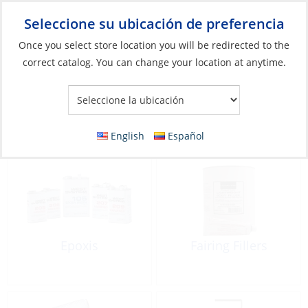
Seleccione su ubicación de preferencia
Your Store:
Once you select store location you will be redirected to the
correct catalog. You can change your location at anytime.
Catálogo
»
Construcción y mantenimiento de barcos
»
Sistemas
compuestos
Sistemas compuestos
English
Español
Epoxis
Fairing Fillers