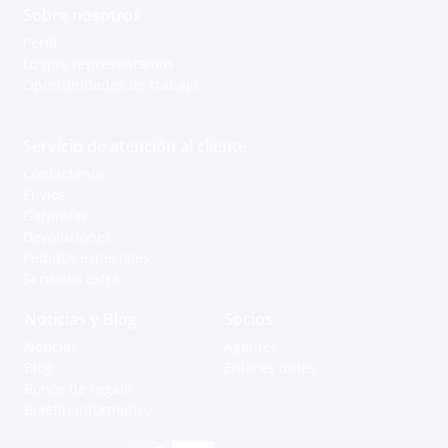
Sobre nosotros
Perfil
Lo que representamos
Oportunidades de trabajo
Servicio de atención al cliente
Contáctenos
Envíos
Garantías
Apoyo a través de Whatsapp
Devoluciones
Pedidos especiales
Servicios extra
Curacao
Ayrton R.
Noticias y Blog
Socios
Noticias
Agentes
Grenada - Carriacou
Andell M.
Blog
Enlaces útiles
Bonos de regalo
Boletín informativo
St. Thomas, USVI
Teresa W.