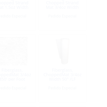
hopped Strand
Chopped Strand
at 1.5oz Width
Mat 3/4oz Width
50″ x 3Yd
50″ x 1Yd
edido Especial
Pedido Especial
Fiberglass,
Fiberglass,
oppedMat 3/4oz
ChoppedMat 3/4oz
450′ per Foot
Width 50″ /LF
edido Especial
Pedido Especial