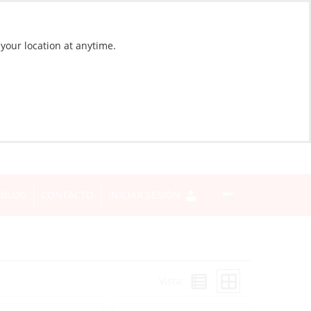
 your location at anytime.
BLOG
CONTACTO
INICIAR SESIÓN
Vista: