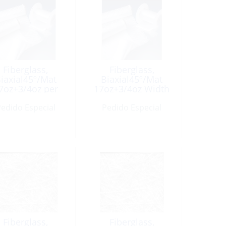
Fiberglass,
Fiberglass,
iaxial45º/Mat
Biaxial45º/Mat
7oz+3/4oz per
17oz+3/4oz Width
Foot
50″ /LF
edido Especial
Pedido Especial
Fiberglass,
Fiberglass,