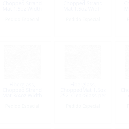
Chopped Strand
Chopped Strand
C
Mat 1.5oz Width
Mat 1.5oz Width
M
50″ /LF
50″ x 1Yd
Pedido Especial
Pedido Especial
P
Fiberglass,
Fiberglass,
Chopped Strand
ChoppedMat 1.5oz
Ch
Mat 3/4oz Width
252′ ClearGlass per
50″ x 3Yd
Foot
Pedido Especial
Pedido Especial
P