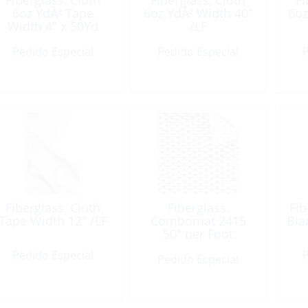
Fiberglass, Cloth
Fiberglass, Cloth
Fi
6oz YdÂ² Tape
6oz YdÂ² Width 40″
6oz
Width 4″ x 50Yd
/LF
Roll
Pedido Especial
Pedido Especial
P
Fiberglass, Cloth
Fiberglass,
Fib
Tape Width 12″ /LF
Combomat 2415
Biax
50″ per Foot
Pedido Especial
P
Pedido Especial