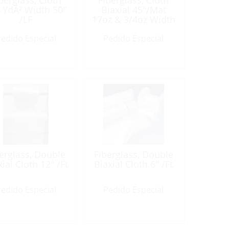
berglass, Cloth
Fiberglass, Cloth
 YdÂ² Width 50″
Biaxial 45º/Mat
/LF
17oz & 3/4oz Width
50″ /LF
edido Especial
Pedido Especial
erglass, Double
Fiberglass, Double
ial Cloth 12″ /Ft
Biaxial Cloth 6″ /Ft
edido Especial
Pedido Especial