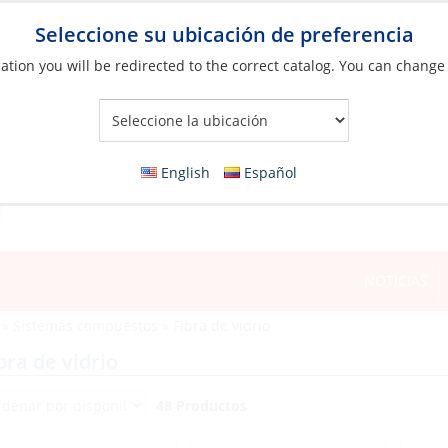
Seleccione su ubicación de preferencia
ation you will be redirected to the correct catalog. You can change
Your Store:
English
Español
NOTICIAS
»
Sistemas compuestos
»
Fibra de vidrio
bra de vidrio
48 Productos