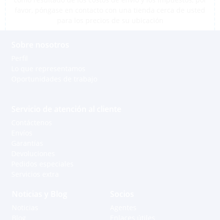
favor, póngase en contacto con una tienda cerca de usted
para los precios de su ubicación
Sobre nosotros
Perfil
Lo que representamos
Oportunidades de trabajo
Servicio de atención al cliente
Contáctenos
Envíos
Garantías
Devoluciones
Pedidos especiales
Servicios extra
Noticias y Blog
Socios
Noticias
Agentes
Blog
Enlaces útiles