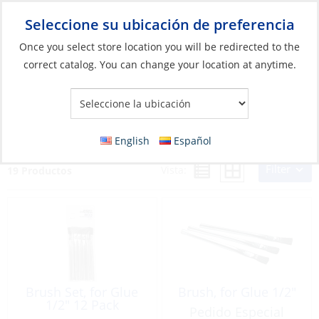
Seleccione su ubicación de preferencia
Your Store:
Once you select store location you will be redirected to the
correct catalog. You can change your location at anytime.
Catálogo
»
Construcción y mantenimiento de barcos
»
Sistemas
compuestos
»
Herramientas para fibra de vidrio
Herramientas para fibra de vidrio
English
Español
Filter
Vista:
19 Productos
Brush Set, for Glue
Brush, for Glue 1/2″
1/2″ 12 Pack
Pedido Especial