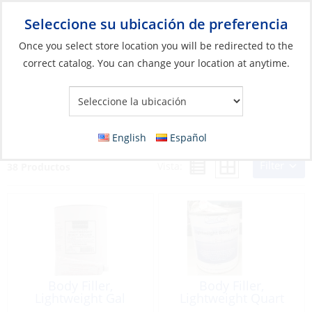
Seleccione su ubicación de preferencia
Your Store:
Once you select store location you will be redirected to the
correct catalog. You can change your location at anytime.
Catálogo
»
Construcción y mantenimiento de barcos
»
Sistemas
compuestos
»
Fairing Fillers
Fairing Fillers
English
Español
Filter
Vista:
38 Productos
Body Filler,
Body Filler,
Lightweight Gal
Lightweight Quart