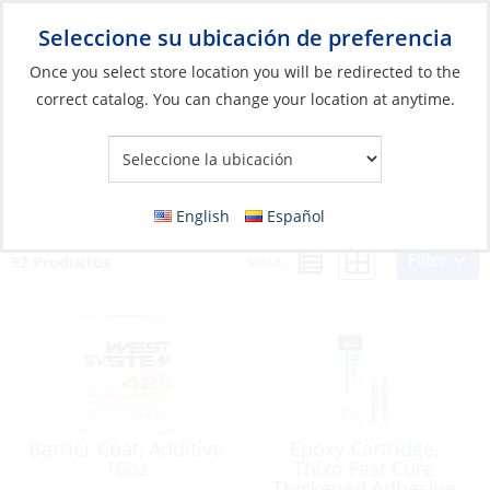
Seleccione su ubicación de preferencia
Your Store:
Once you select store location you will be redirected to the
correct catalog. You can change your location at anytime.
Catálogo
»
Construcción y mantenimiento de barcos
»
Sistemas
compuestos
»
Epoxis
Epoxis
English
Español
Filter
Vista:
92 Productos
Barrier Coat, Additive
Epoxy Cartridge,
16oz
Thixo Fast Cure
Thickened Adhesive