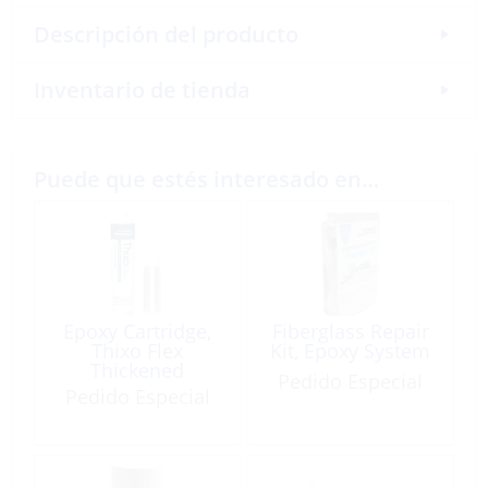
Descripción del producto
Inventario de tienda
Puede que estés interesado en…
Epoxy Cartridge,
Fiberglass Repair
Thixo Flex
Kit, Epoxy System
Thickened
Pedido Especial
Adhesive 6.27 Fl
Pedido Especial
Oz