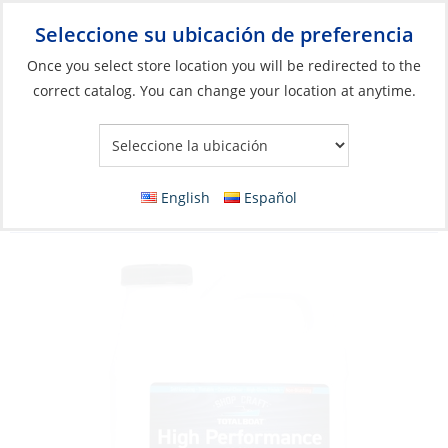
Seleccione su ubicación de preferencia
Your Store:
Once you select store location you will be redirected to the
correct catalog. You can change your location at anytime.
Catálogo
»
Construcción y mantenimiento de barcos
»
Sistemas
compuestos
»
Epoxis
Epoxy Hardener, Fast High Performance 2:1
English
Español
Part:B 6 Fl oz