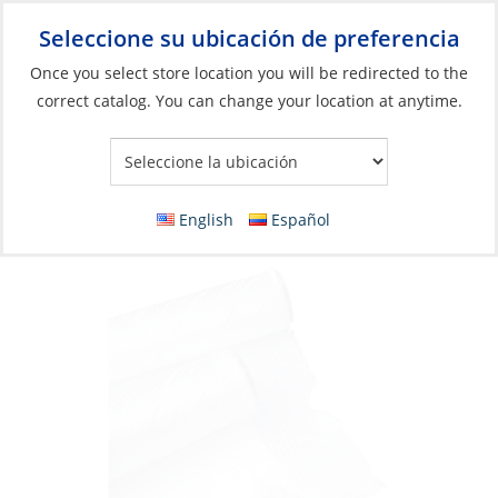
Seleccione su ubicación de preferencia
Your Store:
Once you select store location you will be redirected to the
correct catalog. You can change your location at anytime.
Catálogo
»
Construcción y mantenimiento de barcos
»
Sistemas
compuestos
»
Fibra de vidrio
Fiberglass, Woven Cloth 8oz Width 50″ x 1Yd
English
Español