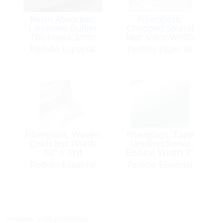
Resin Absorber,
Fiberglass,
Laminate-Bulker
Chopped Strand
Thickness:3mm
Mat 3/4oz Width
/LF
50″ x 3Yd
Pedido Especial
Pedido Especial
Fiberglass, Woven
Fiberglass, Tape
Cloth 8oz Width
Unidirectional
50″ x 3Yd
Episize Width 3″
Length:50′
Pedido Especial
Pedido Especial
<< volver a los productos