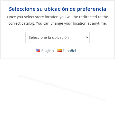
Seleccione su ubicación de preferencia
Your Store:
Once you select store location you will be redirected to the
correct catalog. You can change your location at anytime.
Catálogo
»
Barcos y deportes acuáticos
»
Piezas y accesorios
para dingies de vela
»
Piezas para dinghies de vela
Boom with Hardware, WalkerBay10
English
Español