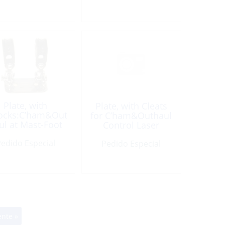
Plate, with
Plate, with Cleats
ocks:C’ham&Out
for C’ham&Outhaul
ul at Mast-Foot
Control Laser
Laser
edido Especial
Pedido Especial
ente »