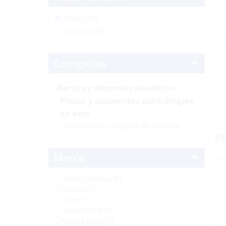
Todos (39)
En stock (39)
Categorías
Barcos y deportes acuáticos
Piezas y accesorios para dingies
de vela
Piezas para dinghies de vela
(39)
Pi
Marca
Desilco Sailing (8)
Harken (7)
Laser (1)
Nautos USA (2)
Nuova Rade (1)