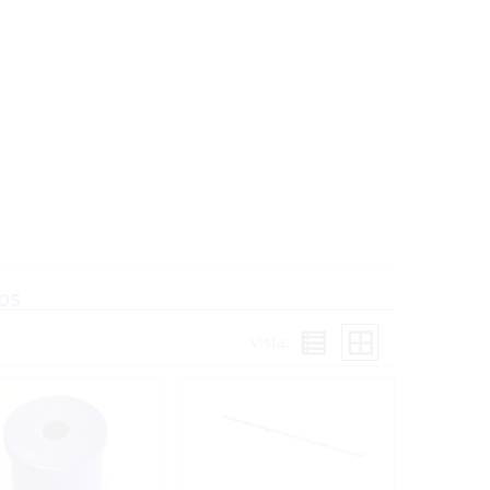
os
Vista: