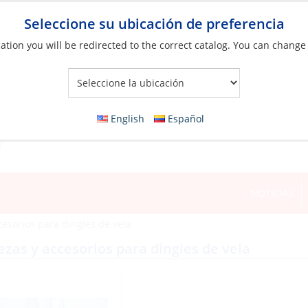
Seleccione su ubicación de preferencia
ation you will be redirected to the correct catalog. You can change
Your Store:
English
Español
NOTICIAS
cesorios para dingies de vela
ezas y accesorios para dingies de vela