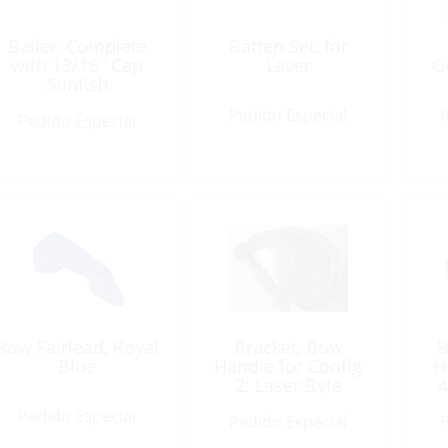
Bailer, Complete
Batten Set, for
with 13/16″ Cap
Laser
G
Sunfish
Pedido Especial
P
Pedido Especial
Bow Fairlead, Royal
Bracket, Bow
B
Blue
Handle for Config
H
2: Laser Byte
4
Pedido Especial
Pedido Especial
P