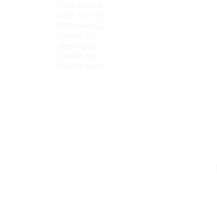
OEM Sails (4)
Opti Parts (3)
PSP Tapes (2)
Seitech (1)
Spinlock (2)
Sunfish (6)
Walker Bay (2)