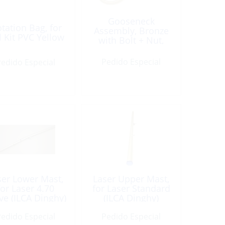
Gooseneck
otation Bag, for
Assembly, Bronze
l Kit PVC Yellow
with Bolt + Nut,
Sunfish
Pedido Especial
edido Especial
ser Lower Mast,
Laser Upper Mast,
for Laser 4.70
for Laser Standard
ve (ILCA Dinghy)
(ILCA Dinghy)
edido Especial
Pedido Especial