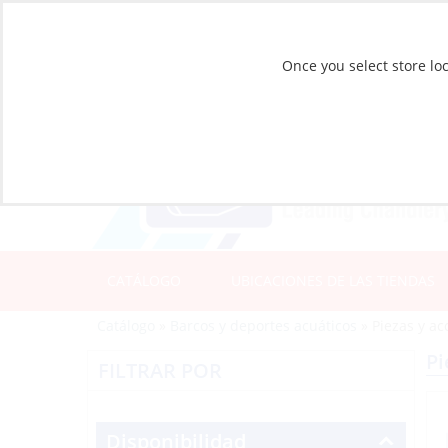
Once you select store loc
CATÁLOGO
UBICACIONES DE LAS TIENDAS
Catálogo
»
Barcos y deportes acuáticos
»
Piezas y ac
Pi
FILTRAR POR
Disponibilidad