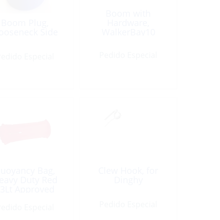
Boom with
Boom Plug,
Hardware,
ooseneck Side
WalkerBay10
Pedido Especial
edido Especial
uoyancy Bag,
Clew Hook, for
eavy Duty Red
Dinghy
3Lt Approved
IOD95
Pedido Especial
edido Especial