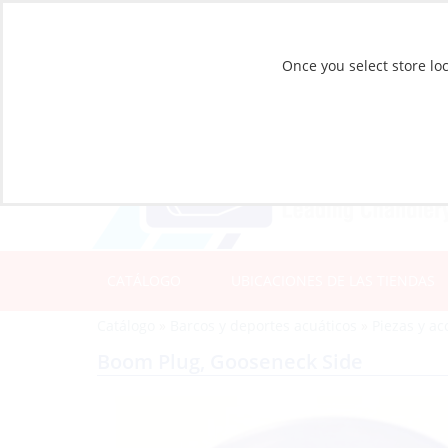
Once you select store loc
CATÁLOGO
UBICACIONES DE LAS TIENDAS
Catálogo
»
Barcos y deportes acuáticos
»
Piezas y ac
Boom Plug, Gooseneck Side