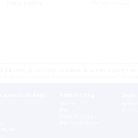
Pedido Especial
Pedido Especial
e impuestos de San Martín, los precios de las tiendas pueden varia
r, póngase en contacto con una tienda cerca de usted para los pre
e atención al cliente
Noticias y Blog
Socios
s
Noticias
Agentes
Blog
Enlaces 
Bonos de regalo
es
Boletín informativo
peciales
xtra