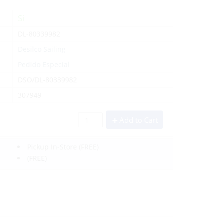
Sí
DL-80339982
Desilco Sailing
Pedido Especial
DSO/DL-80339982
307949
Add to Cart
Pickup In-Store
(FREE)
(FREE)