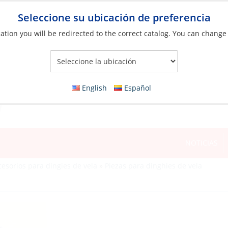
Seleccione su ubicación de preferencia
ation you will be redirected to the correct catalog. You can change
Your Store:
English
Español
NOTICIAS
cesorios para dingies de vela
»
Piezas para dinghies de vela