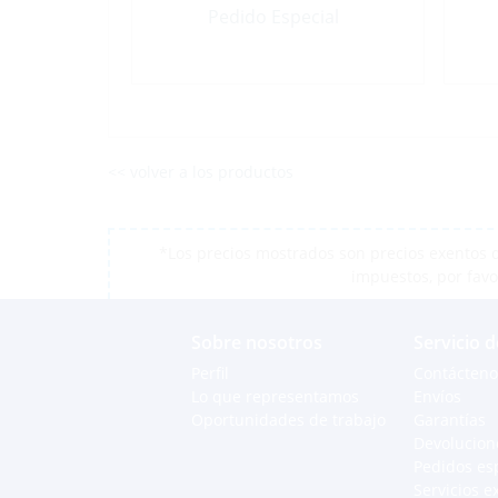
Pedido Especial
<< volver a los productos
*Los precios mostrados son precios exentos d
impuestos, por favo
Sobre nosotros
Servicio d
Perfil
Contácteno
Lo que representamos
Envíos
Oportunidades de trabajo
Garantías
Devolucion
Pedidos es
Servicios e