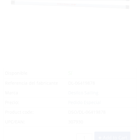
Sí
Disponible
Referencia del fabricante
DL-06419878
Marca
Desilco Sailing
Precio:
Pedido Especial
Product code:
DSO/DL-06419878
UPC/EAN:
307930
Add to Cart