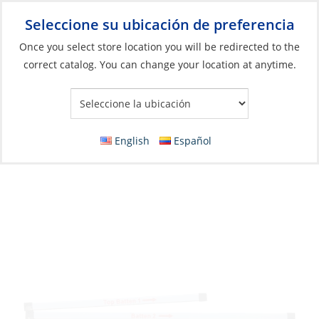
Seleccione su ubicación de preferencia
Your Store:
Once you select store location you will be redirected to the
correct catalog. You can change your location at anytime.
Catálogo
»
Barcos y deportes acuáticos
»
Piezas y accesorios
para dingies de vela
»
Piezas para dinghies de vela
Batten Set, for Laser
English
Español