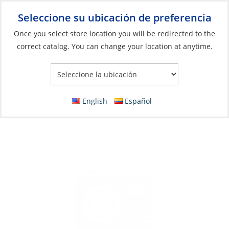
Seleccione su ubicación de preferencia
Your Store:
Once you select store location you will be redirected to the
correct catalog. You can change your location at anytime.
Catálogo
»
Artículos blandos y vida a bordo
»
Ropa y accesorios
»
Sandalias
Sandals, Women’s Cushion Bounce Vista
English
Español
Black