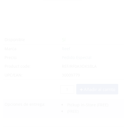
Sí
Disponible
Marca
Reef
Precio:
Pedido Especial
Product code:
REF/RF0A3OKSBLA
UPC/EAN:
30009779
Añadir al carrito
Opciones de entrega:
Pickup In-Store
(FREE)
(FREE)