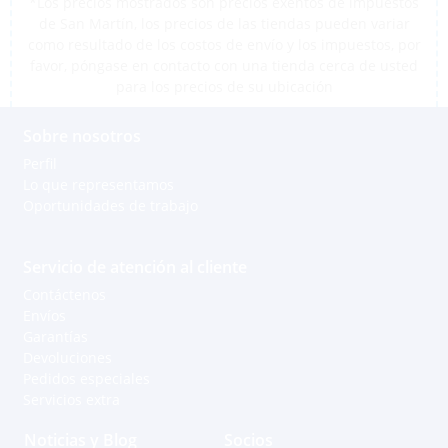
*Los precios mostrados son precios exentos de impuestos
de San Martín, los precios de las tiendas pueden variar
como resultado de los costos de envío y los impuestos, por
favor, póngase en contacto con una tienda cerca de usted
para los precios de su ubicación
Sobre nosotros
Perfil
Lo que representamos
Oportunidades de trabajo
Servicio de atención al cliente
Contáctenos
Envíos
Garantías
Devoluciones
Pedidos especiales
Servicios extra
Noticias y Blog
Socios