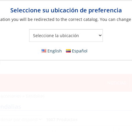
Seleccione su ubicación de preferencia
ation you will be redirected to the correct catalog. You can change
Your Store:
English
Español
NOTICIAS
 accesorios
»
Sandalias
ndalias
1007 Productos