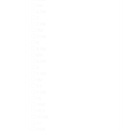
6M
6.5M
7
7.0M
7M
7.5M
8
8.0M
8M
8.5M
9
9.0M
9M
9.5
9.5M
10
10M
10.5
10.5M
11
11M