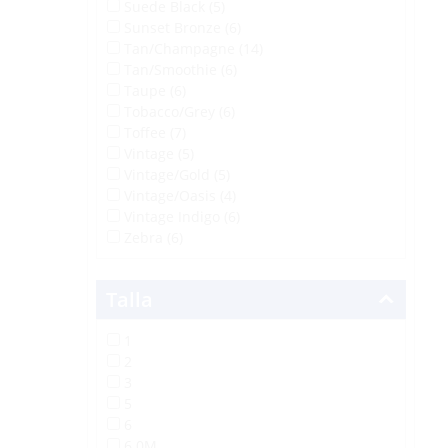
Suede Black (5)
Sunset Bronze (6)
Tan/Champagne (14)
Tan/Smoothie (6)
Taupe (6)
Tobacco/Grey (6)
Toffee (7)
Vintage (5)
Vintage/Gold (5)
Vintage/Oasis (4)
Vintage Indigo (6)
Zebra (6)
Talla
1
2
3
5
6
6.0M