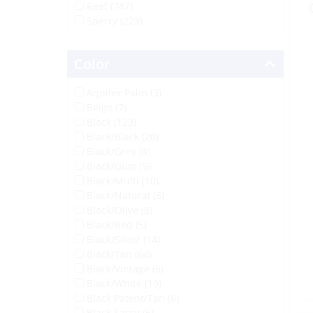
Reef (747)
Sperry (223)
Color
Aquifer Palm (3)
Beige (7)
Black (123)
Black/Black (20)
Black/Grey (4)
Black/Gum (9)
Black/Multi (10)
Black/Natural (6)
Black/Olive (8)
Black/Red (5)
Black/Silver (14)
Black/Tan (64)
Black/Vintage (6)
Black/White (19)
Black Patent/Tan (6)
Black Sassy (6)