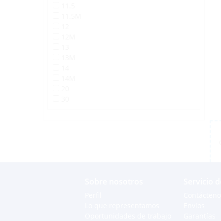
11.5
11.5M
12
12M
13
13M
14
14M
20
30
Sobre nosotros
Servicio d
Perfil
Contácteno
Lo que representamos
Envíos
Oportunidades de trabajo
Garantías