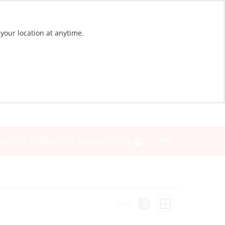
 your location at anytime.
BLOG
CONTACTO
INICIAR SESIÓN
Vista: