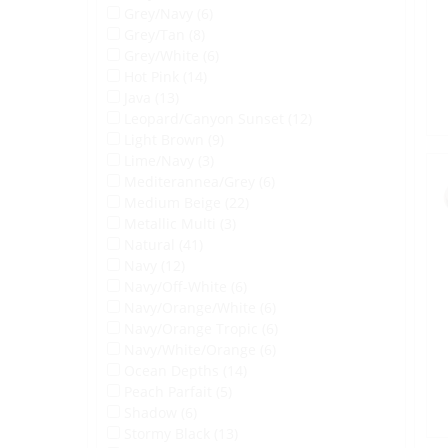
Grey/Navy (6)
Grey/Tan (8)
Grey/White (6)
Hot Pink (14)
Java (13)
Leopard/Canyon Sunset (12)
Light Brown (9)
Lime/Navy (3)
Mediterannea/Grey (6)
Medium Beige (22)
Metallic Multi (3)
Natural (41)
Navy (12)
Navy/Off-White (6)
Navy/Orange/White (6)
Navy/Orange Tropic (6)
Navy/White/Orange (6)
Ocean Depths (14)
Peach Parfait (5)
Shadow (6)
Stormy Black (13)