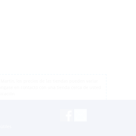
Apoyo a través de Whatsapp
artín, los precios de las tiendas pueden variar
póngase en contacto con una tienda cerca de usted
bicación
St. Maarten
Peto L.
Aruba
Jair B.
útiles