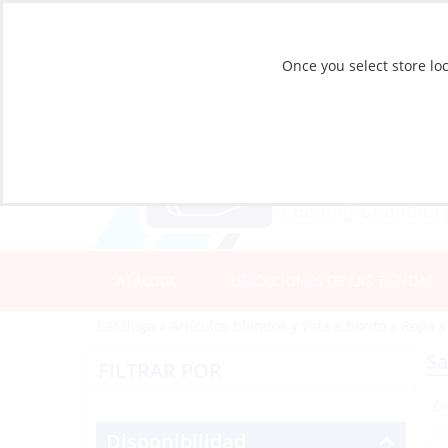
Once you select store loc
CATÁLOGO
UBICACIONES DE LAS TIENDAS
Catálogo
»
Artículos blandos y vida a bordo
»
Ropa y
Sa
FILTRAR POR
Disponibilidad