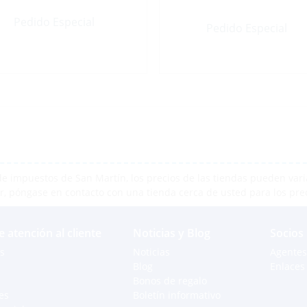
Pedido Especial
Pedido Especial
e impuestos de San Martín, los precios de las tiendas pueden varia
r, póngase en contacto con una tienda cerca de usted para los pre
e atención al cliente
Noticias y Blog
Socios
s
Noticias
Agentes
Blog
Enlaces 
Bonos de regalo
es
Boletín informativo