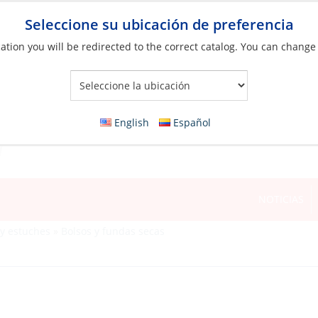
Seleccione su ubicación de preferencia
ation you will be redirected to the correct catalog. You can change
Your Store:
English
Español
NOTICIAS
 y estuches
»
Bolsos y fundas secas