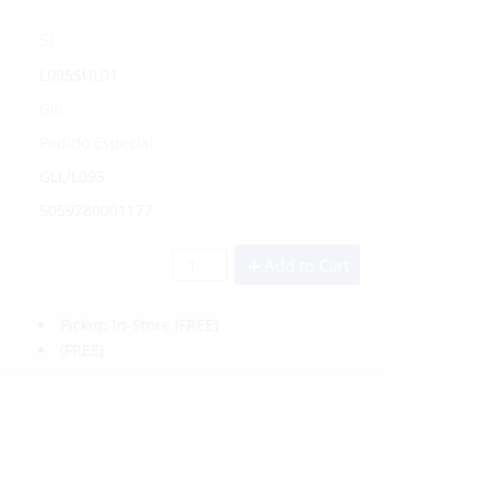
Sí
L095SUL01
Gill
Pedido Especial
GLL/L095
5059780001177
Add to Cart
Pickup In-Store
(FREE)
(FREE)