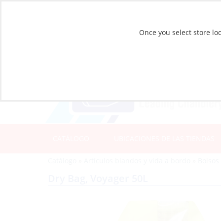
Once you select store loc
CATÁLOGO
UBICACIONES DE LAS TIENDAS
Catálogo
»
Artículos blandos y vida a bordo
»
Bolsos
Dry Bag, Voyager 50L