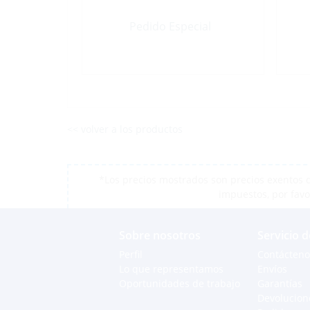
Pedido Especial
<< volver a los productos
*Los precios mostrados son precios exentos d
impuestos, por favo
Sobre nosotros
Servicio d
Perfil
Contácteno
Lo que representamos
Envíos
Oportunidades de trabajo
Garantías
Devolucion