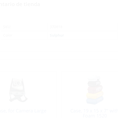
ntario de tienda
SKU:
370818
Color
Sulphur
se, for Camera Large
Case, 19 x 15 x 7″ wit
Foam 1520