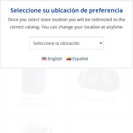
Seleccione su ubicación de preferencia
Your Store:
Once you select store location you will be redirected to the
correct catalog. You can change your location at anytime.
Catálogo
»
Artículos blandos y vida a bordo
»
Bolsos y estuches
Bolsos y estuches
English
Español
Bolsos de
Bolsos de viaje
refrigeración