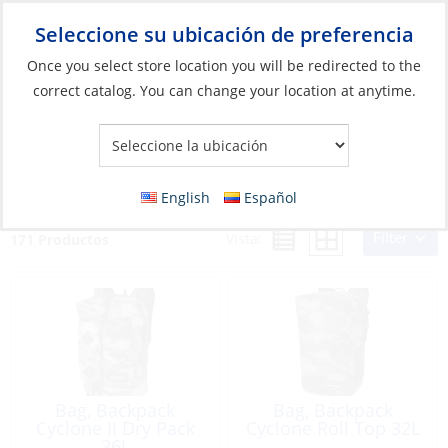
Seleccione su ubicación de preferencia
Your Store:
Once you select store location you will be redirected to the
correct catalog. You can change your location at anytime.
Catálogo
»
Artículos blandos y vida a bordo
»
Bolsos y estuches
»
Bolsos y fundas secas
Bolsos y fundas secas
English
Español
Filter
Vista:
171 Productos
Bag, Backpack
Bag, Backpack
Cyclone II Dry Pack
Cyclone Roll Top 32L
36L