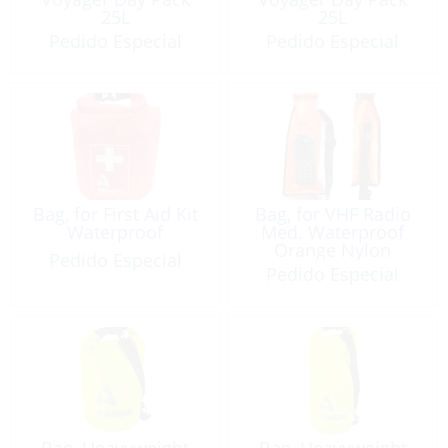
25L
25L
Pedido Especial
Pedido Especial
Bag, for First Aid Kit
Bag, for VHF Radio
Waterproof
Med. Waterproof
Orange Nylon
Pedido Especial
w/Window IPX6
Pedido Especial
Bag, Heavyweight
Bag, Heavyweight