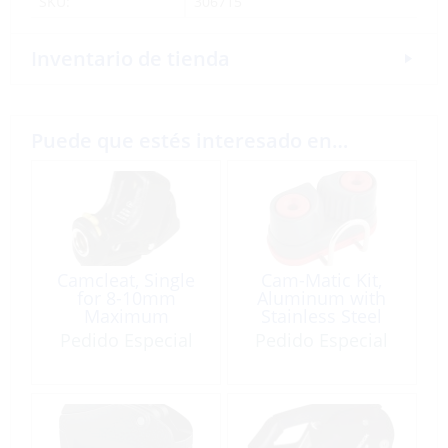
SKU:
306715
Inventario de tienda
Puede que estés interesado en…
Camcleat, Single
Cam-Matic Kit,
for 8-10mm
Aluminum with
Maximum
Stainless Steel
Working
Wire Fairlead
Pedido Especial
Pedido Especial
Load:200kg