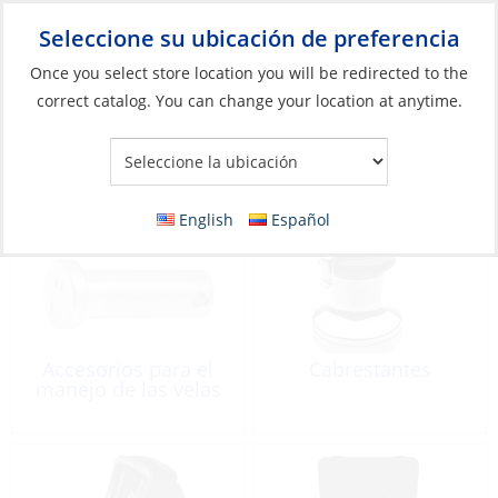
Seleccione su ubicación de preferencia
Your Store:
Once you select store location you will be redirected to the
correct catalog. You can change your location at anytime.
Catálogo
»
Aparejos y control de velas
»
Control de la Vela
Control de la Vela
English
Español
Accesorios para el
Cabrestantes
manejo de las velas