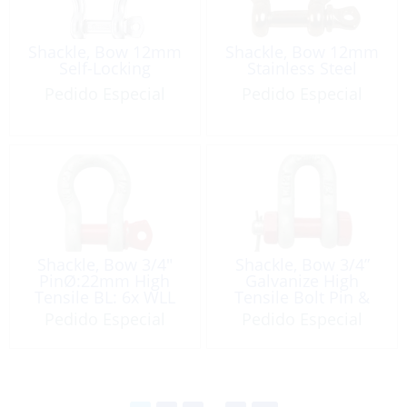
Shackle, Bow 12mm
Shackle, Bow 12mm
Self-Locking
Stainless Steel
Pedido Especial
Pedido Especial
Shackle, Bow 3/4″
Shackle, Bow 3/4”
PinØ:22mm High
Galvanize High
Tensile BL: 6x WLL
Tensile Bolt Pin &
4.75T Galvanized
Nut WLL: 4,750 Lb
Pedido Especial
Pedido Especial