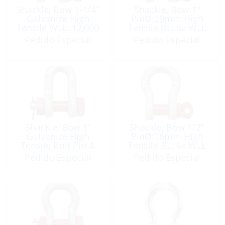
Shackle, Bow 1-1/4”
Shackle, Bow 1″
Galvanize High
PinØ:29mm High
Tensile WLL: 12,000
Tensile BL: 6x WLL
Lb
8.5T Galvanized
Pedido Especial
Pedido Especial
Shackle, Bow 1”
Shackle, Bow 1/2″
Galvanize High
PinØ:16mm High
Tensile Bolt Pin &
Tensile BL: 6x WLL
Nut WLL: 8,500 Lb
2T Galvanized
Pedido Especial
Pedido Especial