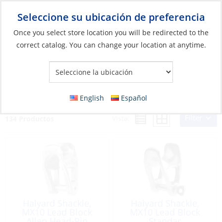
Seleccione su ubicación de preferencia
Your Store:
Once you select store location you will be redirected to the
correct catalog. You can change your location at anytime.
Catálogo
»
Aparejos y control de velas
»
Control de la Vela
»
Grilletes
Grilletes
English
Español
Filter
Vista:
134 Productos
Halyard Shackle,
Halyard Shackle,
MX10 Lead Block
MX10 Lead Block
Allen Head-Pin
Standar