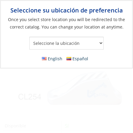
Seleccione su ubicación de preferencia
Your Store:
Once you select store location you will be redirected to the
correct catalog. You can change your location at anytime.
Catálogo
»
Aparejos y control de velas
»
Control de la Vela
»
Control de líneas
Clamcleat, Racing Midi 4-8mm Silver
English
Español
Sí
Disponible