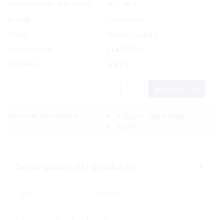
Referencia del fabricante
002540-1
Marca
Clamcleats
Precio:
Pedido Especial
Product code:
CLA/CL254
UPC/EAN:
306710
Add to Cart
Opciones de entrega:
Pickup In-Store
(FREE)
(FREE)
Descripción del producto
SKU:
306710