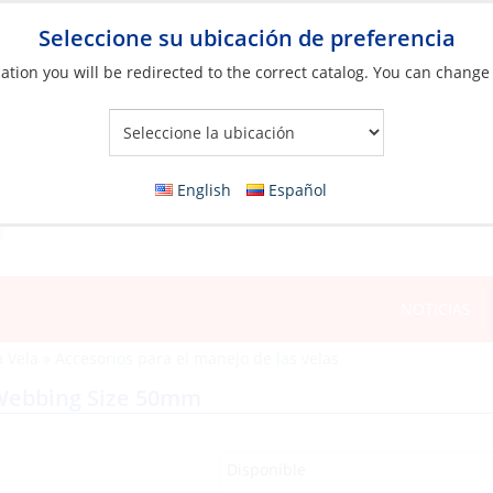
Seleccione su ubicación de preferencia
ation you will be redirected to the correct catalog. You can change
Your Store:
English
Español
NOTICIAS
a Vela
»
Accesorios para el manejo de las velas
r Webbing Size 50mm
Disponible