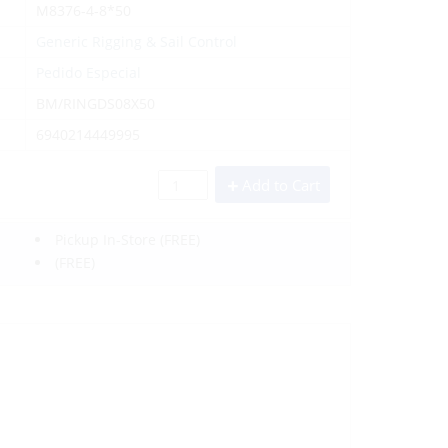
M8376-4-8*50
Generic Rigging & Sail Control
Pedido Especial
BM/RINGDS08X50
6940214449995
Add to Cart
Pickup In-Store
(FREE)
(FREE)