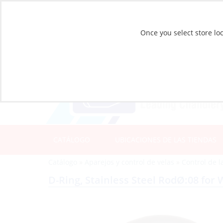
Once you select store loc
CATÁLOGO
UBICACIONES DE LAS TIENDAS
Catálogo
»
Aparejos y control de velas
»
Control de l
D-Ring, Stainless Steel RodØ:08 fo