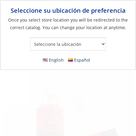
Seleccione su ubicación de preferencia
Your Store:
Once you select store location you will be redirected to the
correct catalog. You can change your location at anytime.
Catálogo
»
Seguridad y protección
»
MOB y flotación
»
Luces de
seguridad
Signal Light, Manual with Distress Flag
English
Español